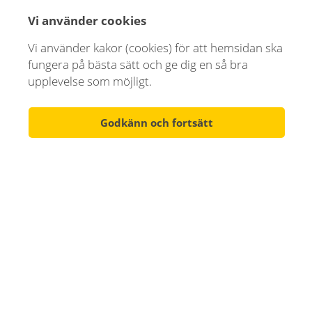
Vi använder cookies
Vi använder kakor (cookies) för att hemsidan ska
E-postadress *
fungera på bästa sätt och ge dig en så bra
upplevelse som möjligt.
Godkänn och fortsätt
Telefonnummer *
Företag
Ev. meddelande