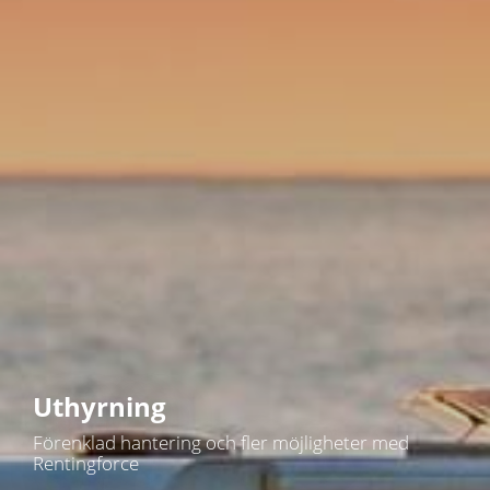
Uthyrning
Förenklad hantering och fler möjligheter med
Rentingforce